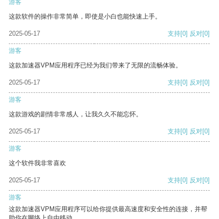
游客
这款软件的操作非常简单，即使是小白也能快速上手。
2025-05-17
支持
[0]
反对
[0]
游客
这款加速器VPM应用程序已经为我们带来了无限的流畅体验。
2025-05-17
支持
[0]
反对
[0]
游客
这款游戏的剧情非常感人，让我久久不能忘怀。
2025-05-17
支持
[0]
反对
[0]
游客
这个软件我非常喜欢
2025-05-17
支持
[0]
反对
[0]
游客
这款加速器VPM应用程序可以给你提供最高速度和安全性的连接，并帮
助你在网络上自由移动。