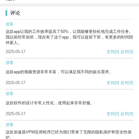
评论
游客
这款app让我的工作效率提高了50%，让我能够更轻松地完成工作任务。
我以前经常加班，现在有了这个app，我可以提前下班，有更多的时间陪
伴家人。
2025-05-17
支持
[0]
反对
[0]
游客
这款app的视频资源非常丰富，可以满足我不同的娱乐需求。
2025-05-17
支持
[0]
反对
[0]
游客
这款软件的设计非常人性化，使用起来非常舒服。
2025-05-17
支持
[0]
反对
[0]
游客
这款加速器VPM应用程序已经为我们带来了无限的隐私保护和安全性保
护。