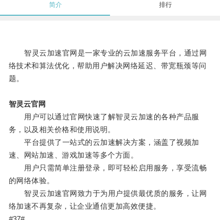
简介
排行
智灵云加速官网是一家专业的云加速服务平台，通过网
络技术和算法优化，帮助用户解决网络延迟、带宽瓶颈等问
题。
智灵云官网
用户可以通过官网快速了解智灵云加速的各种产品服
务，以及相关价格和使用说明。
平台提供了一站式的云加速解决方案，涵盖了视频加
速、网站加速、游戏加速等多个方面。
用户只需简单注册登录，即可轻松启用服务，享受流畅
的网络体验。
智灵云加速官网致力于为用户提供最优质的服务，让网
络加速不再复杂，让企业通信更加高效便捷。
#37#