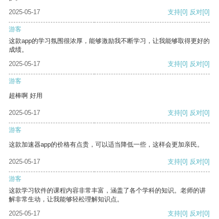
2025-05-17
支持
[0]
反对
[0]
游客
这款app的学习氛围很浓厚，能够激励我不断学习，让我能够取得更好的
成绩。
2025-05-17
支持
[0]
反对
[0]
游客
超棒啊 好用
2025-05-17
支持
[0]
反对
[0]
游客
这款加速器app的价格有点贵，可以适当降低一些，这样会更加亲民。
2025-05-17
支持
[0]
反对
[0]
游客
这款学习软件的课程内容非常丰富，涵盖了各个学科的知识。老师的讲
解非常生动，让我能够轻松理解知识点。
2025-05-17
支持
[0]
反对
[0]