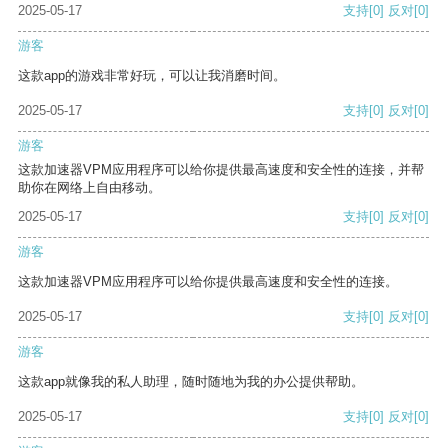
2025-05-17
支持
[0]
反对
[0]
游客
这款app的游戏非常好玩，可以让我消磨时间。
2025-05-17
支持
[0]
反对
[0]
游客
这款加速器VPM应用程序可以给你提供最高速度和安全性的连接，并帮
助你在网络上自由移动。
2025-05-17
支持
[0]
反对
[0]
游客
这款加速器VPM应用程序可以给你提供最高速度和安全性的连接。
2025-05-17
支持
[0]
反对
[0]
游客
这款app就像我的私人助理，随时随地为我的办公提供帮助。
2025-05-17
支持
[0]
反对
[0]