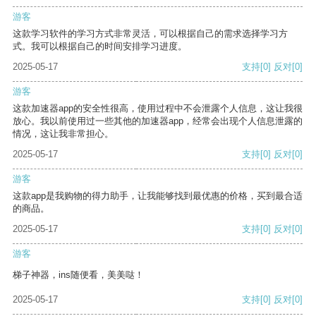
游客
这款学习软件的学习方式非常灵活，可以根据自己的需求选择学习方
式。我可以根据自己的时间安排学习进度。
2025-05-17
支持
[0]
反对
[0]
游客
这款加速器app的安全性很高，使用过程中不会泄露个人信息，这让我很
放心。我以前使用过一些其他的加速器app，经常会出现个人信息泄露的
情况，这让我非常担心。
2025-05-17
支持
[0]
反对
[0]
游客
这款app是我购物的得力助手，让我能够找到最优惠的价格，买到最合适
的商品。
2025-05-17
支持
[0]
反对
[0]
游客
梯子神器，ins随便看，美美哒！
2025-05-17
支持
[0]
反对
[0]