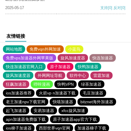
2025-05-17
支持
[0]
反对
[0]
友情链接
网站地图
免费vqn外网加速
小蓝鸟
免费vps加速器外网苹果版
旋风加速度器
快连加速器
快连加速器官网入口
原子加速器
快鸭加速器
旋风加速度器
外网网址导航
软件中心
雷霆加速
狂飙加速器
哔咔漫画
快鸭VPN
绿茶加速器
ios加速器推荐
火箭vp n加速器下载
毛豆加速器
老王加速npv下载官网
快喵加速器
bitznet海外加速器
起飞加速器
安易加速器
xfcc旋风加速
apn加速器免费版下载
原子加速器app官方下载
ios梯子加速器
西部世界vqn官网
加速器梯子下载