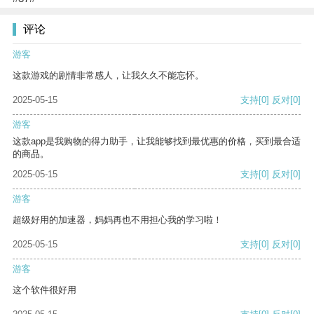
评论
游客
这款游戏的剧情非常感人，让我久久不能忘怀。
2025-05-15
支持
[0]
反对
[0]
游客
这款app是我购物的得力助手，让我能够找到最优惠的价格，买到最合适
的商品。
2025-05-15
支持
[0]
反对
[0]
游客
超级好用的加速器，妈妈再也不用担心我的学习啦！
2025-05-15
支持
[0]
反对
[0]
游客
这个软件很好用