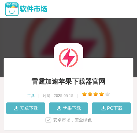
雷霆加速苹果下载器官网
工具
|
时间：2025-05-15
|
安卓下载
苹果下载
PC下载
安卓市场，安全绿色