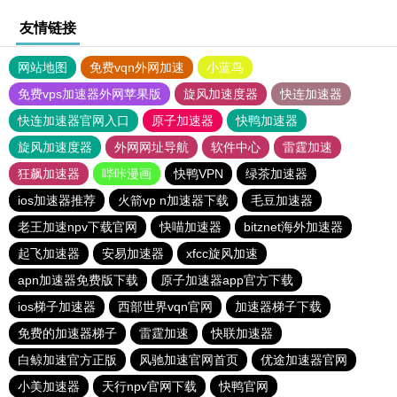
友情链接
网站地图
免费vqn外网加速
小蓝鸟
免费vps加速器外网苹果版
旋风加速度器
快连加速器
快连加速器官网入口
原子加速器
快鸭加速器
旋风加速度器
外网网址导航
软件中心
雷霆加速
狂飙加速器
哔咔漫画
快鸭VPN
绿茶加速器
ios加速器推荐
火箭vp n加速器下载
毛豆加速器
老王加速npv下载官网
快喵加速器
bitznet海外加速器
起飞加速器
安易加速器
xfcc旋风加速
apn加速器免费版下载
原子加速器app官方下载
ios梯子加速器
西部世界vqn官网
加速器梯子下载
免费的加速器梯子
雷霆加速
快联加速器
白鲸加速官方正版
风驰加速官网首页
优途加速器官网
小美加速器
天行npv官网下载
快鸭官网