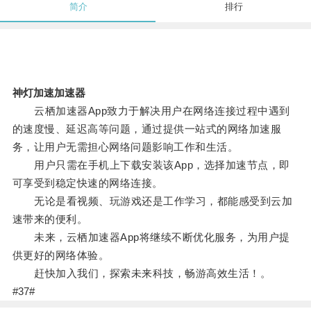
简介
排行
神灯加速加速器
云栖加速器App致力于解决用户在网络连接过程中遇到
的速度慢、延迟高等问题，通过提供一站式的网络加速服
务，让用户无需担心网络问题影响工作和生活。
用户只需在手机上下载安装该App，选择加速节点，即
可享受到稳定快速的网络连接。
无论是看视频、玩游戏还是工作学习，都能感受到云加
速带来的便利。
未来，云栖加速器App将继续不断优化服务，为用户提
供更好的网络体验。
赶快加入我们，探索未来科技，畅游高效生活！。
#37#