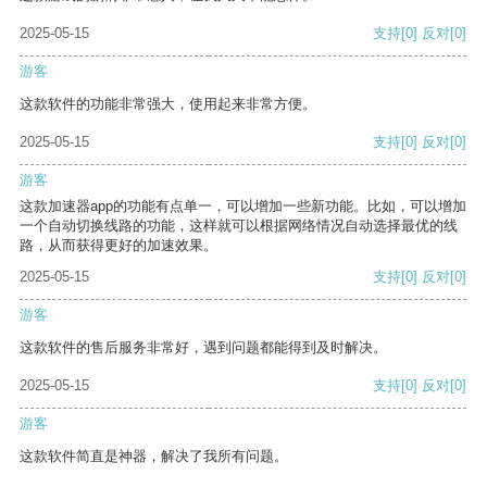
2025-05-15
支持
[0]
反对
[0]
游客
这款软件的功能非常强大，使用起来非常方便。
2025-05-15
支持
[0]
反对
[0]
游客
这款加速器app的功能有点单一，可以增加一些新功能。比如，可以增加
一个自动切换线路的功能，这样就可以根据网络情况自动选择最优的线
路，从而获得更好的加速效果。
2025-05-15
支持
[0]
反对
[0]
游客
这款软件的售后服务非常好，遇到问题都能得到及时解决。
2025-05-15
支持
[0]
反对
[0]
游客
这款软件简直是神器，解决了我所有问题。