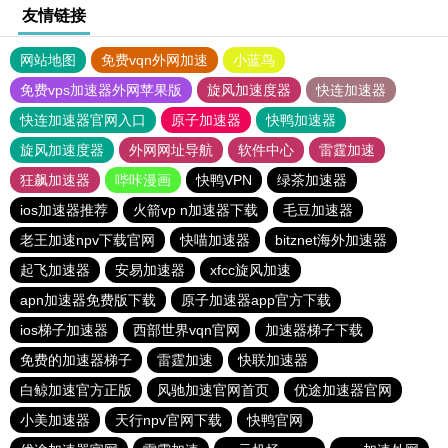
友情链接
网站地图
免费vqn外网加速
小蓝鸟
免费vps加速器外网苹果版
旋风加速度器
快连加速器
快连加速器官网入口
原子加速器
快鸭加速器
旋风加速度器
外网网址导航
软件中心
雷霆加速
狂飙加速器
哔咔漫画
快鸭VPN
绿茶加速器
ios加速器推荐
火箭vp n加速器下载
毛豆加速器
老王加速npv下载官网
快喵加速器
bitznet海外加速器
起飞加速器
安易加速器
xfcc旋风加速
apn加速器免费版下载
原子加速器app官方下载
ios梯子加速器
西部世界vqn官网
加速器梯子下载
免费的加速器梯子
雷霆加速
快联加速器
白鲸加速官方正版
风驰加速官网首页
优途加速器官网
小美加速器
天行npv官网下载
快鸭官网