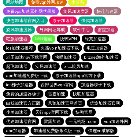
网站地图
免费vqn外网加速
小蓝鸟
免费vps加速器外网苹果版
旋风加速度器
快连加速器
快连加速器官网入口
原子加速器
快鸭加速器
旋风加速度器
外网网址导航
软件中心
雷霆加速
狂飙加速器
哔咔漫画
快鸭VPN
绿茶加速器
ios加速器推荐
火箭vp n加速器下载
毛豆加速器
老王加速npv下载官网
快喵加速器
bitznet海外加速器
起飞加速器
安易加速器
xfcc旋风加速
apn加速器免费版下载
原子加速器app官方下载
ios梯子加速器
西部世界vqn官网
加速器梯子下载
免费的加速器梯子
雷霆加速
快联加速器
白鲸加速官方正版
风驰加速官网首页
优途加速器官网
小美加速器
天行npv官网下载
快鸭官网
优途加速器官网
雷霆加速
一元机场. com
vqn加速外网
abc加速器
加速器免费版永久版下载
快连vn破解版