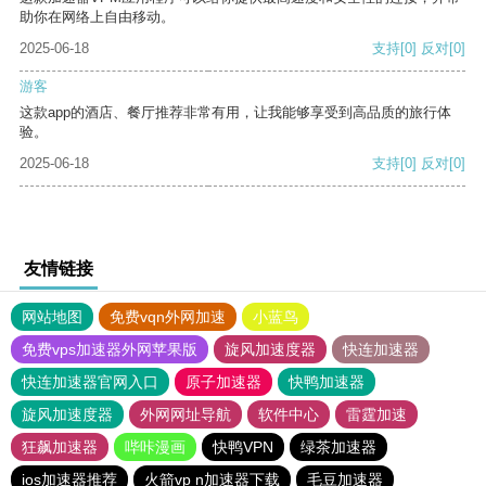
助你在网络上自由移动。
2025-06-18
支持
[0]
反对
[0]
游客
这款app的酒店、餐厅推荐非常有用，让我能够享受到高品质的旅行体
验。
2025-06-18
支持
[0]
反对
[0]
友情链接
网站地图
免费vqn外网加速
小蓝鸟
免费vps加速器外网苹果版
旋风加速度器
快连加速器
快连加速器官网入口
原子加速器
快鸭加速器
旋风加速度器
外网网址导航
软件中心
雷霆加速
狂飙加速器
哔咔漫画
快鸭VPN
绿茶加速器
ios加速器推荐
火箭vp n加速器下载
毛豆加速器