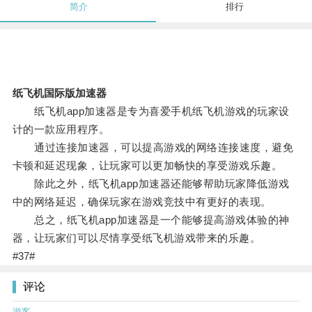
简介
排行
纸飞机国际版加速器
纸飞机app加速器是专为喜爱手机纸飞机游戏的玩家设
计的一款应用程序。
通过连接加速器，可以提高游戏的网络连接速度，避免
卡顿和延迟现象，让玩家可以更加畅快的享受游戏乐趣。
除此之外，纸飞机app加速器还能够帮助玩家降低游戏
中的网络延迟，确保玩家在游戏竞技中有更好的表现。
总之，纸飞机app加速器是一个能够提高游戏体验的神
器，让玩家们可以尽情享受纸飞机游戏带来的乐趣。
#37#
评论
游客