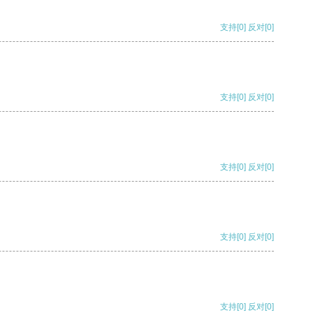
支持
[0]
反对
[0]
支持
[0]
反对
[0]
支持
[0]
反对
[0]
支持
[0]
反对
[0]
支持
[0]
反对
[0]