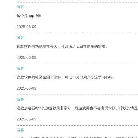
游客
这个是app神器
2025-06-09
游客
这款软件的功能非常强大，可以满足我日常使用的需求。
2025-06-09
游客
这款软件的社区氛围非常好，可以与其他用户交流学习心得。
2025-06-09
游客
这款加速器app的加速效果非常好，玩游戏再也不会出现卡顿、掉线的情况
2025-06-09
游客