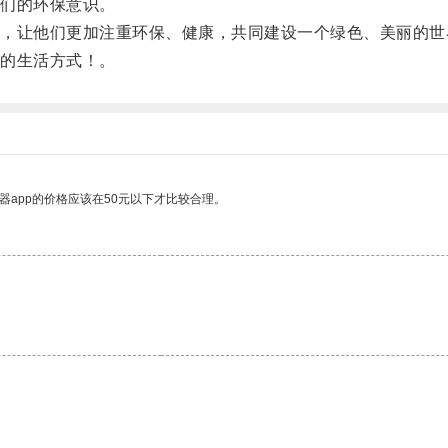
们的环保意识。
让他们更加注重环保、健康，共同建设一个绿色、美丽的世
的生活方式！。
器app的价格应该在50元以下才比较合理。