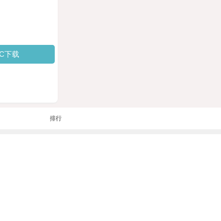
PC下载
排行