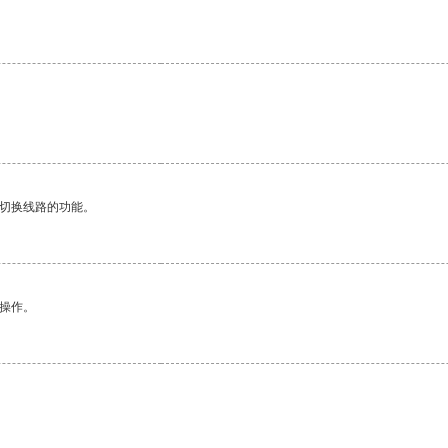
动切换线路的功能。
悉操作。