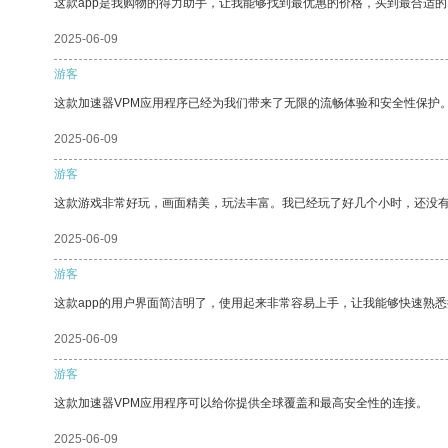
这款app是我购物的得力助手，让我能够找到最优惠的价格，买到最合适
2025-06-09
游客
这款加速器VPM应用程序已经为我们带来了无限的流畅体验和安全性保护
2025-06-09
游客
这款游戏非常好玩，画面精美，玩法丰富。我已经玩了好几个小时，还没
2025-06-09
游客
这款app的用户界面简洁明了，使用起来非常容易上手，让我能够快速熟悉
2025-06-09
游客
这款加速器VPM应用程序可以给你提供全球覆盖和最高安全性的连接。
2025-06-09