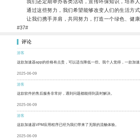
我们还定期举办各类活动，宣传环保知识，培养人
通过这些努力，我们希望能够改变人们的生活方式，
让我们携手并肩，共同努力，打造一个绿色、健康
#37#
评论
游客
这款加速器app的价格有点贵，可以适当降低一些。我个人觉得，一款加速
2025-06-09
游客
这款软件的售后服务非常好，遇到问题都能得到及时解决。
2025-06-09
游客
这款加速器VPM应用程序已经为我们带来了无限的流畅体验。
2025-06-09