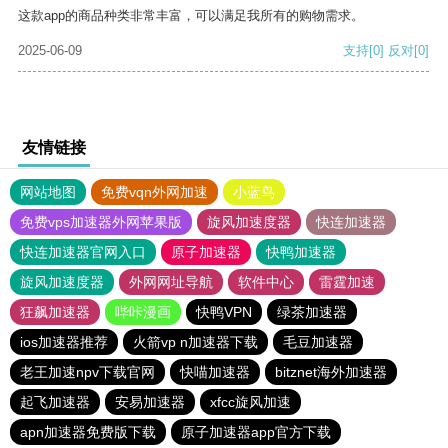
这款app的商品种类非常丰富，可以满足我所有的购物需求。
2025-06-09
支持
[0]
反对
[0]
友情链接
网站地图
免费vqn外网加速
小蓝鸟
免费vps加速器外网苹果版
旋风加速度器
快连加速器
快连加速器官网入口
原子加速器
快鸭加速器
旋风加速度器
外网网址导航
软件中心
雷霆加速
狂飙加速器
哔咔漫画
快鸭VPN
绿茶加速器
ios加速器推荐
火箭vp n加速器下载
毛豆加速器
老王加速npv下载官网
快喵加速器
bitznet海外加速器
起飞加速器
安易加速器
xfcc旋风加速
apn加速器免费版下载
原子加速器app官方下载