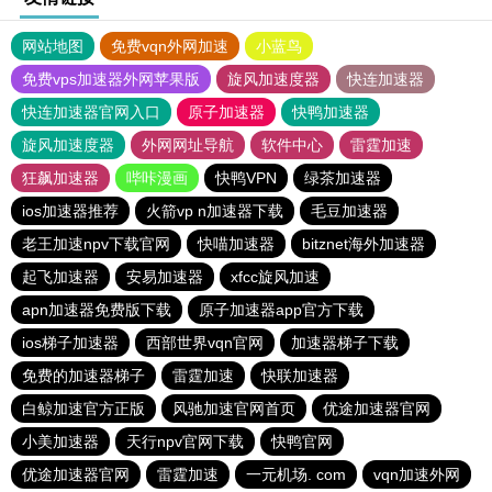
网站地图
免费vqn外网加速
小蓝鸟
免费vps加速器外网苹果版
旋风加速度器
快连加速器
快连加速器官网入口
原子加速器
快鸭加速器
旋风加速度器
外网网址导航
软件中心
雷霆加速
狂飙加速器
哔咔漫画
快鸭VPN
绿茶加速器
ios加速器推荐
火箭vp n加速器下载
毛豆加速器
老王加速npv下载官网
快喵加速器
bitznet海外加速器
起飞加速器
安易加速器
xfcc旋风加速
apn加速器免费版下载
原子加速器app官方下载
ios梯子加速器
西部世界vqn官网
加速器梯子下载
免费的加速器梯子
雷霆加速
快联加速器
白鲸加速官方正版
风驰加速官网首页
优途加速器官网
小美加速器
天行npv官网下载
快鸭官网
优途加速器官网
雷霆加速
一元机场. com
vqn加速外网