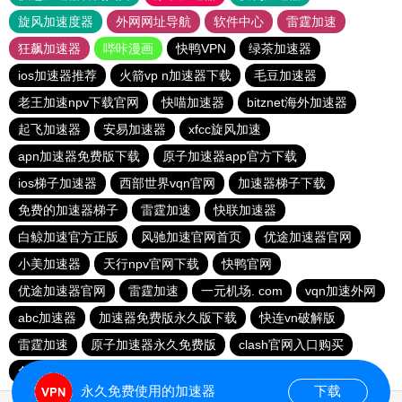
旋风加速度器
外网网址导航
软件中心
雷霆加速
狂飙加速器
哔咔漫画
快鸭VPN
绿茶加速器
ios加速器推荐
火箭vp n加速器下载
毛豆加速器
老王加速npv下载官网
快喵加速器
bitznet海外加速器
起飞加速器
安易加速器
xfcc旋风加速
apn加速器免费版下载
原子加速器app官方下载
ios梯子加速器
西部世界vqn官网
加速器梯子下载
免费的加速器梯子
雷霆加速
快联加速器
白鲸加速官方正版
风驰加速官网首页
优途加速器官网
小美加速器
天行npv官网下载
快鸭官网
优途加速器官网
雷霆加速
一元机场. com
vqn加速外网
abc加速器
加速器免费版永久版下载
快连vn破解版
雷霆加速
原子加速器永久免费版
clash官网入口购买
免费的加速器推荐
永久免费使用的加速器
下载