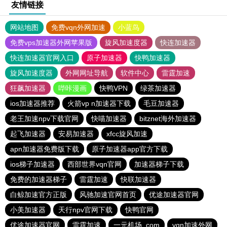
友情链接
网站地图
免费vqn外网加速
小蓝鸟
免费vps加速器外网苹果版
旋风加速度器
快连加速器
快连加速器官网入口
原子加速器
快鸭加速器
旋风加速度器
外网网址导航
软件中心
雷霆加速
狂飙加速器
哔咔漫画
快鸭VPN
绿茶加速器
ios加速器推荐
火箭vp n加速器下载
毛豆加速器
老王加速npv下载官网
快喵加速器
bitznet海外加速器
起飞加速器
安易加速器
xfcc旋风加速
apn加速器免费版下载
原子加速器app官方下载
ios梯子加速器
西部世界vqn官网
加速器梯子下载
免费的加速器梯子
雷霆加速
快联加速器
白鲸加速官方正版
风驰加速官网首页
优途加速器官网
小美加速器
天行npv官网下载
快鸭官网
优途加速器官网
雷霆加速
一元机场. com
vqn加速外网