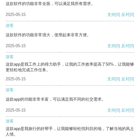
这款软件的功能非常全面，可以满足我所有需求。
2025-05-15
支持
[0]
反对
[0]
游客
这款软件的功能非常强大，使用起来非常方便。
2025-05-15
支持
[0]
反对
[0]
游客
这款app是我工作上的得力助手，让我的工作效率提高了50%，让我能够
更轻松地完成工作任务。
2025-05-15
支持
[0]
反对
[0]
游客
这款app的功能非常丰富，可以满足我不同的社交需求。
2025-05-15
支持
[0]
反对
[0]
游客
这款app是我旅行的好帮手，让我能够轻松找到目的地，了解当地的风土
人情。