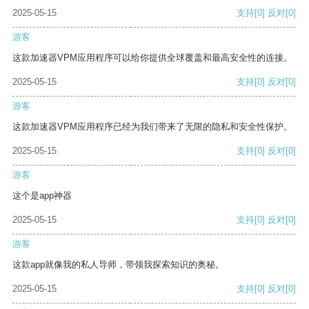
2025-05-15
支持
[0]
反对
[0]
游客
这款加速器VPM应用程序可以给你提供全球覆盖和最高安全性的连接。
2025-05-15
支持
[0]
反对
[0]
游客
这款加速器VPM应用程序已经为我们带来了无限的隐私和安全性保护。
2025-05-15
支持
[0]
反对
[0]
游客
这个是app神器
2025-05-15
支持
[0]
反对
[0]
游客
这款app就像我的私人导师，带领我探索知识的奥秘。
2025-05-15
支持
[0]
反对
[0]