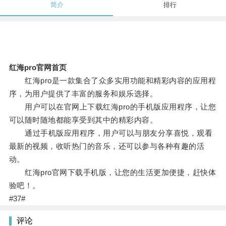
简介
排行
红海pro官网首页
红海pro是一款集合了众多实用功能和精彩内容的应用程
序，为用户提供了丰富的服务和娱乐选择。
用户可以在官网上下载红海pro的手机版应用程序，让您
可以随时随地都能享受到其中的精彩内容。
通过手机版应用程序，用户可以与朋友分享喜悦，观看
最新的视频，收听热门的音乐，还可以参与各种有趣的活
动。
红海pro官网下载手机版，让您的生活更加便捷，赶快体
验吧！。
#37#
评论